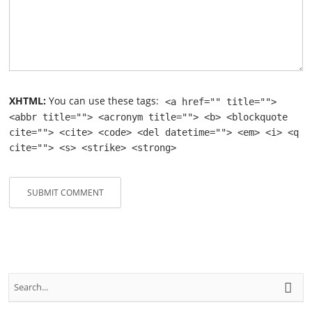
XHTML:
You can use these tags:
<a href="" title="">
<abbr title=""> <acronym title=""> <b> <blockquote
cite=""> <cite> <code> <del datetime=""> <em> <i> <q
cite=""> <s> <strike> <strong>