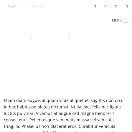
Pagar
Carrito
MENU
INICIO
HOME
UNCATEGORIZED
AENEAN RUTRUM DOLOR NIBH
NOSOTROS
Aenean rutrum dolor nibh
PAPEL PARA IMPRESIÓN
PAPEL HIGIÉNICO
TIENDA
CONTACTO
Etiam diam augue, aliquam vitae aliquet et, sagittis non orci.
In hac habitasse platea dictumst. Nulla eget felis nec ligula
luctus pulvinar. Vivamus at augue sed magna hendrerit
consectetur. Pellentesque venenatis massa vel vehicula
fringilla. Phasellus non placerat eros. Curabitur vehicula