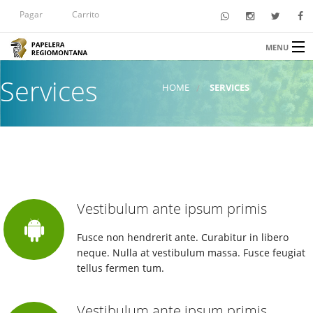
Pagar
Carrito
MENU
INICIO
Services
HOME
SERVICES
NOSOTROS
PAPEL PARA IMPRESIÓN
PAPEL HIGIÉNICO
TIENDA
Vestibulum ante ipsum primis
CONTACTO
Fusce non hendrerit ante. Curabitur in libero
neque. Nulla at vestibulum massa. Fusce feugiat
tellus fermen tum.
Vestibulum ante ipsum primis