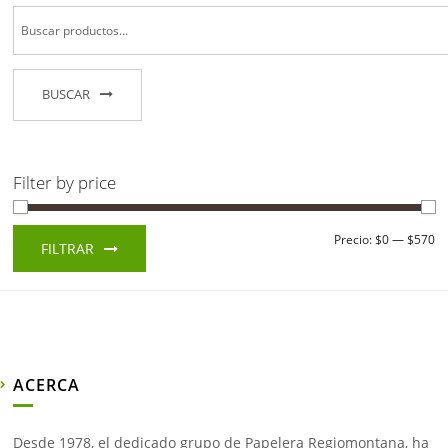
BUSCAR
Filter by price
Precio
Precio
Precio:
$0
—
$570
FILTRAR
mínimo
máximo
ACERCA
Desde 1978, el dedicado grupo de Papelera Regiomontana, ha